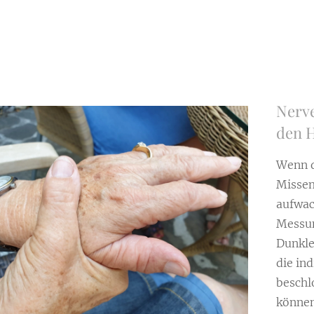
Nerve
den 
Wenn d
Missem
aufwac
Messun
Dunkle
die in
beschl
können